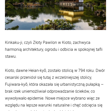
Kinkaku-ji, czyli Złoty Pawilon w Kioto, zachwyca
harmonią architektury, ogrodu i odbicia w spokojnej tafli
stawu.
Kioto, dawne Heian-kyō, zostało stolicą w 794 roku. Dwór
cesarski przeniósł się tutaj z wcześniejszej stolicy,
Fujiwara-kyō, która okazała się urbanistyczną pułapką –
brak rzek uniemożliwiał odprowadzanie ścieków, co
wywoływało epidemie. Nowe miejsce wybrano więc ze
względu na lepsze warunki naturalne i chęć odcięcia się