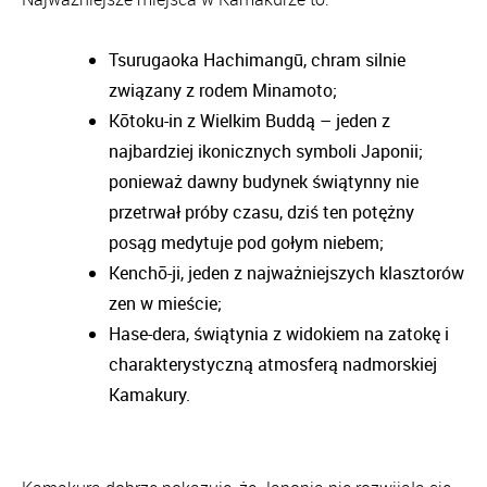
Tsurugaoka Hachimangū, chram silnie
związany z rodem Minamoto;
Kōtoku-in z Wielkim Buddą – jeden z
najbardziej ikonicznych symboli Japonii;
ponieważ dawny budynek świątynny nie
przetrwał próby czasu, dziś ten potężny
posąg medytuje pod gołym niebem;
Kenchō-ji, jeden z najważniejszych klasztorów
zen w mieście;
Hase-dera, świątynia z widokiem na zatokę i
charakterystyczną atmosferą nadmorskiej
Kamakury.