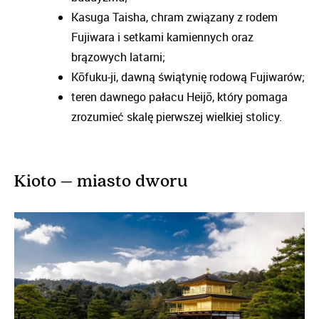
Kasuga Taisha, chram związany z rodem
Fujiwara i setkami kamiennych oraz
brązowych latarni;
Kōfuku-ji, dawną świątynię rodową Fujiwarów;
teren dawnego pałacu Heijō, który pomaga
zrozumieć skalę pierwszej wielkiej stolicy.
Kioto – miasto dworu