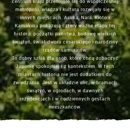
centrum kraju przeniosło się do współczesnej
metropolii, władza i kultura rozwijały się w
innych miejscach. Asuka, Nara, Kioto i
Kamakura pokazują cztery ważne etapy tej
historii: początki państwa, budowę wielkich
świątyń, świat dworu cesarskiego i narodziny
rządów samurajów.
To dobry szlak dla osób, które chcą zobaczyć
Japonię spokojniej i z kontekstem. W tych
miastach historia nie jest dodatkiem do
zwiedzania. Jest w układzie ulic, w bramach
świątyń, w ogrodach, w dawnych
rezydencjach i w codziennych gestach
mieszkańców.