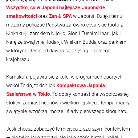
Wszystko, co w Japonii najlepsze
,
Japońskie
smakowitości
oraz
Zen & SPA
w Japonii. Dzięki temu
możemy pokazać Państwu zarówno cesarskie Kioto z
Kinkaku-ji, zamkiem Nijo-jo, Gion i Fushimi Inari, jak i
Narę ze świątynią Todai-ji, Wielkim Buddą oraz parkiem,
w którym jelenie od dawna są częścią lokalnego
krajobrazu.
Kamakura pojawia się z kolei w programach opartych
wokół Tokio, takich jak
Kompaktowa Japonia
i
Szaleństwa w Tokio
. To dobry kontrast dla współczesnej
stolicy: zamiast neonów i wielkomiejskiego tempa mamy
świątynie, wzgórza, morze i ślady pierwszego siogunatu.
Jeśli chcesz zobaczyć te miejsca z szerszym kontekstem
— nie tylko jako zabytki, ale jako część historii, religii i