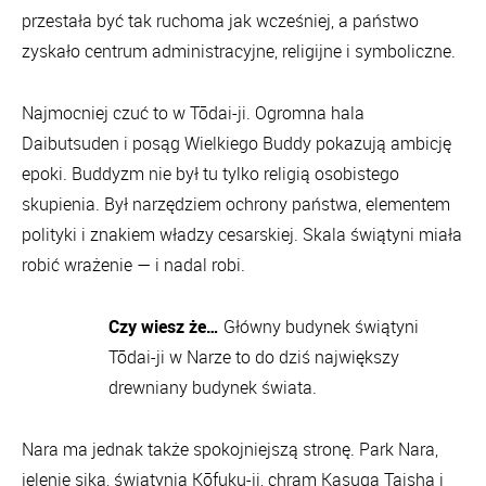
przestała być tak ruchoma jak wcześniej, a państwo
zyskało centrum administracyjne, religijne i symboliczne.
Najmocniej czuć to w Tōdai-ji. Ogromna hala
Daibutsuden i posąg Wielkiego Buddy pokazują ambicję
epoki. Buddyzm nie był tu tylko religią osobistego
skupienia. Był narzędziem ochrony państwa, elementem
polityki i znakiem władzy cesarskiej. Skala świątyni miała
robić wrażenie — i nadal robi.
Czy wiesz że…
Główny budynek świątyni
Tōdai-ji w Narze to do dziś największy
drewniany budynek świata.
Nara ma jednak także spokojniejszą stronę. Park Nara,
jelenie sika, świątynia Kōfuku-ji, chram Kasuga Taisha i