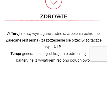
ZDROWIE
W
Turcji
nie są wymagane żadne szczepienia ochronne.
Zalecane jest jednak zaszczepienie się przeciw żółtaczce
typu A i B.
Turcja
generalnie nie jest krajem o odmiennej florze
bakteryjnej z wyjątkiem regionu południowo-
wschodniego. Jednak ze względu na to, iż kuchnia
turecka należy do kuchni ostrych z powodu używania
dużej ilości przypraw, a także oleju należy zabrać ze sobą
leki przeciw biegunce.
Wodę na wybrzeżu i na Płaskowyżu Anatolijskim zawsze
należy pić butelkowaną. W górach w regionie północno-
wschodnim dopuszcza się możliwość picia wody