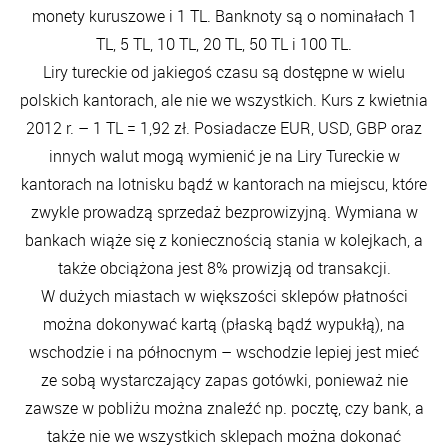
monety kuruszowe i 1 TL. Banknoty są o nominałach 1
TL, 5 TL, 10 TL, 20 TL, 50 TL i 100 TL.
Liry tureckie od jakiegoś czasu są dostępne w wielu
polskich kantorach, ale nie we wszystkich. Kurs z kwietnia
2012 r. – 1 TL = 1,92 zł. Posiadacze EUR, USD, GBP oraz
innych walut mogą wymienić je na Liry Tureckie w
kantorach na lotnisku bądź w kantorach na miejscu, które
zwykle prowadzą sprzedaż bezprowizyjną. Wymiana w
bankach wiąże się z koniecznością stania w kolejkach, a
także obciążona jest 8% prowizją od transakcji.
W dużych miastach w większości sklepów płatności
można dokonywać kartą (płaską bądź wypukłą), na
wschodzie i na północnym – wschodzie lepiej jest mieć
ze sobą wystarczający zapas gotówki, ponieważ nie
zawsze w pobliżu można znaleźć np. pocztę, czy bank, a
także nie we wszystkich sklepach można dokonać