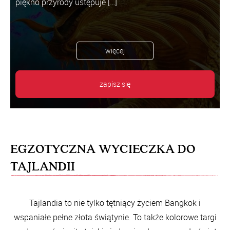
piękno przyrody ustępuje […]
więcej
zapisz się
EGZOTYCZNA WYCIECZKA DO
TAJLANDII
Tajlandia to nie tylko tętniący życiem Bangkok i
wspaniałe pełne złota świątynie. To także kolorowe targi