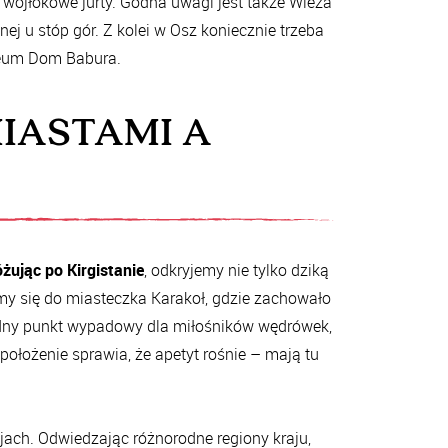
 wojłokowe jurty. Godna uwagi jest także Wieża
ej u stóp gór. Z kolei w Osz koniecznie trzeba
leum Dom Babura.
IASTAMI A
żując po Kirgistanie
, odkryjemy nie tylko dziką
jmy się do miasteczka Karakoł, gdzie zachowało
odny punkt wypadowy dla miłośników wędrówek,
położenie sprawia, że apetyt rośnie – mają tu
ajach. Odwiedzając różnorodne regiony kraju,