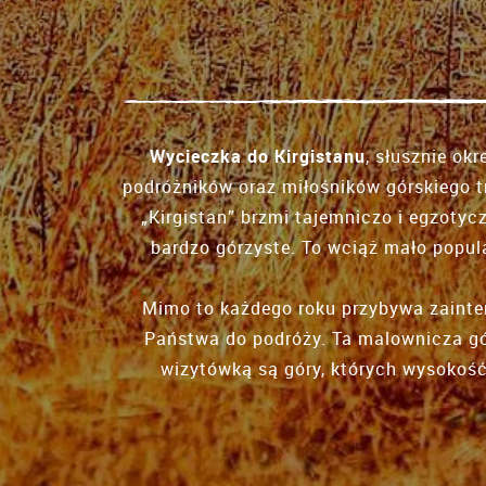
Wycieczka do Kirgistanu
, słusznie ok
podróżników oraz miłośników górskiego tr
„Kirgistan” brzmi tajemniczo i egzotycz
bardzo górzyste. To wciąż mało popul
Mimo to każdego roku przybywa zaint
Państwa do podróży. Ta malownicza gór
wizytówką są góry, których wysokość