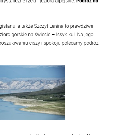
ystaliczne rzeki i jeziora alpejskie.
Podróż do
.
gistanu, a także Szczyt Lenina to prawdziwe
ioro górskie na świecie – Issyk-kul. Na jego
oszukiwaniu ciszy i spokoju polecamy podróż