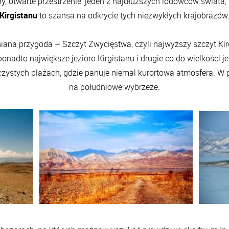
ny, otwarte przestrzenie, jeden z najdłuższych lodowców świata, kr
Kirgistanu
to szansa na odkrycie tych niezwykłych krajobrazów
iana przygoda – Szczyt Zwycięstwa, czyli najwyższy szczyt Kir
nadto największe jezioro Kirgistanu i drugie co do wielkości jez
ystych plażach, gdzie panuje niemal kurortowa atmosfera. W p
na południowe wybrzeże.