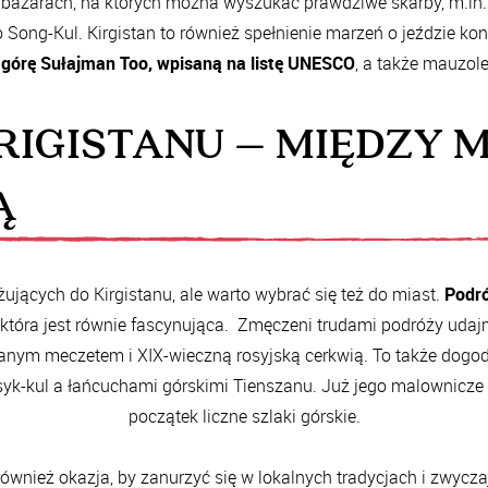
h bazarach, na których można wyszukać prawdziwe skarby, m.in.
ong-Kul. Kirgistan to również spełnienie marzeń o jeździe konn
 górę Sułajman Too, wpisaną na listę UNESCO
, a także mauzo
IGISTANU – MIĘDZY M
Ą
jących do Kirgistanu, ale warto wybrać się też do miast.
Podró
 która jest równie fascynująca. Zmęczeni trudami podróży uda
nianym meczetem i XIX-wieczną rosyjską cerkwią. To także dog
syk-kul a łańcuchami górskimi Tienszanu. Już jego malownicze 
początek liczne szlaki górskie.
również okazja, by zanurzyć się w lokalnych tradycjach i zwycz