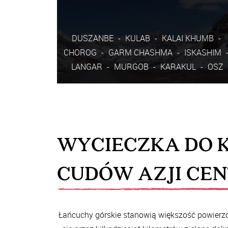
DUSZANBE
KULAB
KALAI KHUMB
CHOROG
GARM CHASHMA
ISKASHIM
LANGAR
MURGOB
KARAKUL
OSZ
Pobierz program wycieczki Tadżykistan i
Kirgistan to kraje, o których […]
WYCIECZKA DO 
więcej
CUDÓW AZJI CE
zapisz się
Łańcuchy górskie stanowią większość powierzch