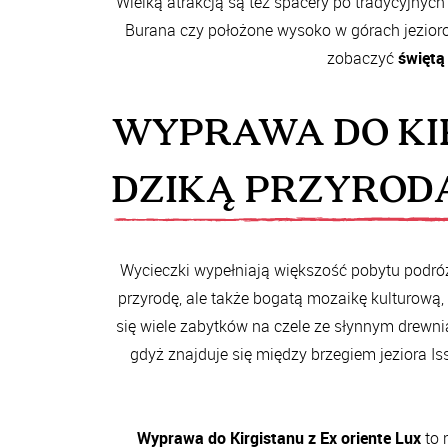
Wielką atrakcją są też spacery po tradycyjnyc
Burana czy położone wysoko w górach jezioro S
zobaczyć
świętą
WYPRAWA DO KIR
DZIKĄ PRZYROD
Wycieczki wypełniają większość pobytu podróżu
przyrodę, ale także bogatą mozaikę kulturową,
się wiele zabytków na czele ze słynnym drew
gdyż znajduje się między brzegiem jeziora Is
Wyprawa do Kirgistanu z Ex oriente Lux
to 