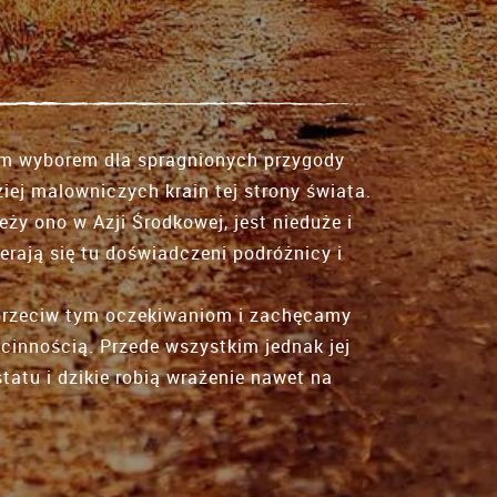
lnym wyborem dla spragnionych przygody
iej malowniczych krain tej strony świata.
eży ono w Azji Środkowej, jest nieduże i
rają się tu doświadczeni podróżnicy i
rzeciw tym oczekiwaniom i zachęcamy
cinnością. Przede wszystkim jednak jej
atu i dzikie robią wrażenie nawet na