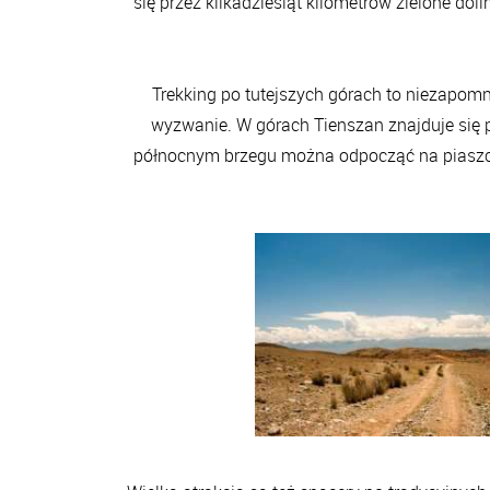
się przez kilkadziesiąt kilometrów zielone doli
Trekking po tutejszych górach to niezapomn
wyzwanie. W górach Tienszan znajduje się po
północnym brzegu można odpocząć na piaszcz