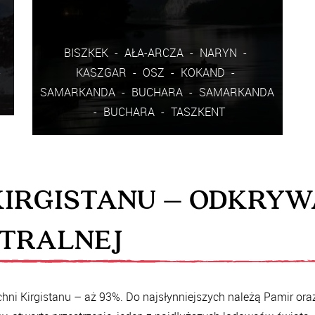
BISZKEK
AŁA-ARCZA
NARYN
KASZGAR
OSZ
KOKAND
SAMARKANDA
BUCHARA
SAMARKANDA
BUCHARA
TASZKENT
Pobierz program wycieczki Trasa wycieczki
biegnie przez Kirgistan, zachodnie Chiny i […]
KIRGISTANU – ODKRYW
NTRALNEJ
więcej
zapisz się
ni Kirgistanu – aż 93%. Do najsłynniejszych należą Pamir ora