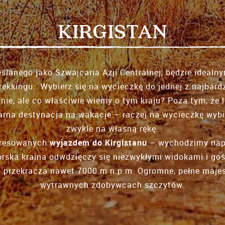
KIRGISTAN
reślanego jako Szwajcaria Azji Centralnej, będzie idea
ekkingu.. Wybierz się na wycieczkę do jednej z najbardz
nie, ale co właściwie wiemy o tym kraju? Poza tym, że l
arna destynacja na wakacje – raczej na wycieczkę wybie
zwykle na własną rękę.
eresowanych
wyjazdem do Kirgistanu
– wychodzimy nap
ska kraina odwdzięczy się niezwykłymi widokami i goś
 przekracza nawet 7000 m n.p.m. Ogromne, pełne majest
wytrawnych zdobywcach szczytów.