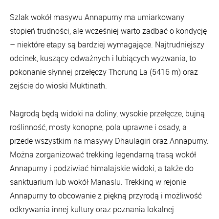
Szlak wokół masywu Annapurny ma umiarkowany
stopień trudności, ale wcześniej warto zadbać o kondycję
– niektóre etapy są bardziej wymagające. Najtrudniejszy
odcinek, kuszący odważnych i lubiących wyzwania, to
pokonanie słynnej przełęczy Thorung La (5416 m) oraz
zejście do wioski Muktinath.
Nagrodą będą widoki na doliny, wysokie przełęcze, bujną
roślinność, mosty konopne, pola uprawne i osady, a
przede wszystkim na masywy Dhaulagiri oraz Annapurny.
Można zorganizować trekking legendarną trasą wokół
Annapurny i podziwiać himalajskie widoki, a także do
sanktuarium lub wokół Manaslu. Trekking w rejonie
Annapurny to obcowanie z piękną przyrodą i możliwość
odkrywania innej kultury oraz poznania lokalnej