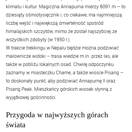
klimatu i kultur. Magiczna Annapurna mierzy 8091 m – to
dziesiąty ośmiotysięcznik i, co ciekawe, ma najmniejszą
liczbę wejść i największą śmiertelność spośród
himalajskich szczytów, mimo że został najszybciej ze
wszystkich zdobyty (w 1950 r.).
W trakcie trekkingu w Nepalu będzie można podziwiać
malownicze widoki – trasa wiedzie m.in. przez las, ale
także w pobliżu lokalnych osad. Chwilę odpoczynku
zaznamy w miasteczku Chame, a także wiosce Pisang –
to doskonały punkt, aby podziwiać Annapurnę II oraz
Pisang Peak. Mieszkańcy górskich wiosek słynną z
wyjątkowej gościnności.
Przygoda w najwyższych górach
świata