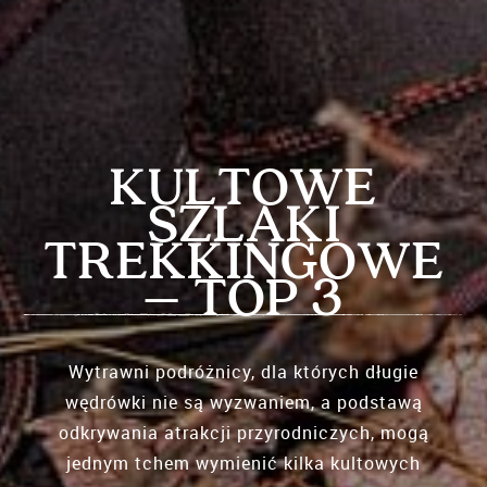
KULTOWE
SZLAKI
TREKKINGOWE
– TOP 3
Wytrawni podróżnicy, dla których długie
wędrówki nie są wyzwaniem, a podstawą
odkrywania atrakcji przyrodniczych, mogą
jednym tchem wymienić kilka kultowych