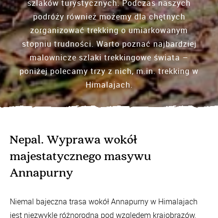
szlaków turystycznych. Podczas naszych
podróży również możemy dla chętnych
zorganizować trekking o umiarkowanym
stopniu trudności. Warto poznać najbardziej
malownicze szlaki trekkingowe świata –
poniżej polecamy trzy z nich, m.in. trekking w
Himalajach.
Nepal. Wyprawa wokół
majestatycznego masywu
Annapurny
Niemal bajeczna trasa wokół Annapurny w Himalajach
jest niezwykle różnorodna pod względem krajobrazów,