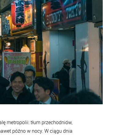
alę metropolii: tłum przechodniów,
 nawet późno w nocy. W ciągu dnia