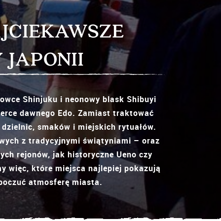
AJCIEKAWSZE
 JAPONII
żowce Shinjuku i neonowy blask Shibuyi
e serce dawnego Edo. Zamiast traktować
 dzielnic, smaków i miejskich rytuałów.
wych z tradycyjnymi świątyniami – oraz
ych rejonów, jak historyczne Ueno czy
y więc, które miejsca najlepiej pokazują
ę poczuć atmosferę miasta.