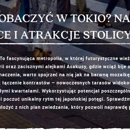
OBACZYĆ W TOKIO? N
CE I ATRAKCJE STOLICY
To fascynująca metropolia, w której futurystyczne wie
rii oraz zacisznymi alejkami Asakusy, gdzie wciąż bij
dhaczenia, warto spojrzeć na nią jak na barwną mozaikę
t łączenie kontrastów – nowoczesnych tarasów widoko
łymi kwartałami. Wykorzystując potencjał poszczególn
 poczuć unikalny rytm tej japońskiej potęgi. Sprawdźm
 ułożyć z nich plan zwiedzania, który pozwoli naprawd