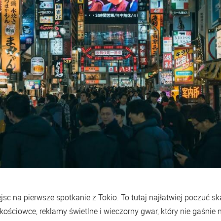
jsc na pierwsze spotkanie z Tokio. To tutaj najłatwiej poczuć sk
kościowce, reklamy świetlne i wieczorny gwar, który nie gaśnie