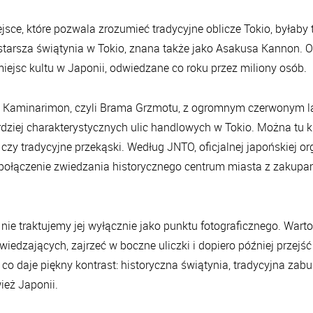
jsce, które pozwala zrozumieć tradycyjne oblicze Tokio, byłab
jstarsza świątynia w Tokio, znana także jako Asakusa Kannon. Of
miejsc kultu w Japonii, odwiedzane co roku przez miliony osób.
a Kaminarimon, czyli Brama Grzmotu, z ogromnym czerwonym 
rdziej charakterystycznych ulic handlowych w Tokio. Można tu k
 czy tradycyjne przekąski. Według JNTO, oficjalnej japońskiej org
połączenie zwiedzania historycznego centrum miasta z zakupa
 nie traktujemy jej wyłącznie jako punktu fotograficznego. Wart
iedzających, zajrzeć w boczne uliczki i dopiero później przejść 
o daje piękny kontrast: historyczna świątynia, tradycyjna zabu
eż Japonii.