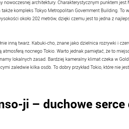
ony nowoczesnej architektury. Charakterystycznym punktem jest
 także kompleks Tokyo Metropolitan Government Building. To wł
ysokości około 202 metrów, dzięki czemu jest to jedna z najlep
ie inną twarz. Kabuki-cho, znane jako dzielnica rozrywki i cze
ną atmosferą nocnego Tokio. Warto jednak pamiętać, że to miejs
 znamy lokalnych zasad. Bardziej kameralny klimat czeka w Golden
mi zaledwie kilka osób. To dobry przykład Tokio, które nie jest t
nso-ji – duchowe serc