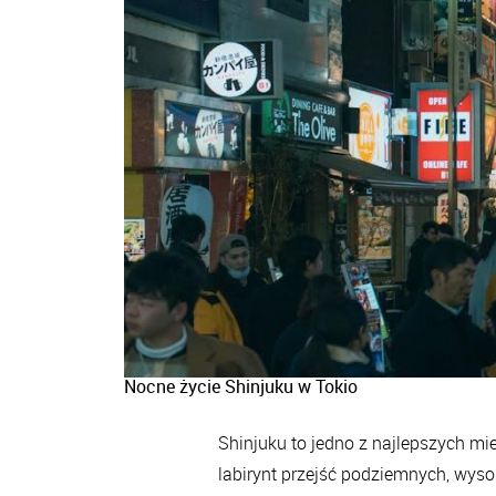
Nocne życie Shinjuku w Tokio
Shinjuku to jedno z najlepszych mie
labirynt przejść podziemnych, wyso