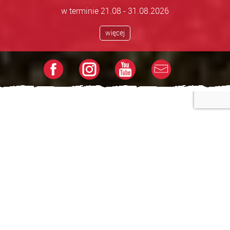
w terminie 21.08 - 31.08.2026
więcej
Wycieczki objazdowe po Azji –
wyprawy inne niż wszystkie
Szukasz zorganizowanej, egzotycznej podróży, która
pozwoli Ci naprawdę poczuć klimat Azji?
Marzysz o
wycieczce objazdowej, która odsłoni przed Tobą
największe atrakcje turystyczne, ale i miejscowe
zwyczaje, ukryte perełki i autentyczne spotkania z