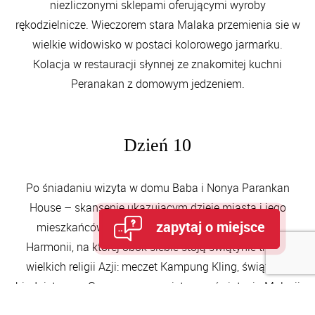
niezliczonymi sklepami oferującymi wyroby
rękodzielnicze. Wieczorem stara Malaka przemienia sie w
wielkie widowisko w postaci kolorowego jarmarku.
Kolacja w restauracji słynnej ze znakomitej kuchni
Peranakan z domowym jedzeniem.
Dzień 10
Po śniadaniu wizyta w domu Baba i Nonya Parankan
House – skansenie ukazującym dzieje miasta i jego
zapytaj o miejsce
mieszkańców sprzed stu lat. Spacer wzdłuż ulicy
Harmonii, na której obok siebie stoją świątynie trzech
wielkich religii Azji: meczet Kampung Kling, świątynia
hinduistyczna Ganesza oraz najstarsza świątynia Malezji
Cheng Hoon Teng, będąca miejscem kultu taoizmu,