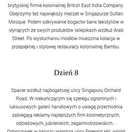
brytyjskiej firmie kolonialnej British East India Company.
Obejrzymy też największy meczet w Singapurze Sultan
Mosque. Potem odkrywanie bogactw barw tekstyliów w
słynących ze swych produktów sklepikach wzdłuż Arab
Street. Po wysłuchaniu modłów muezzina kolacja w
przepięknej i stylowej restauracji kolonialnej Bambu.
Dzień 8
Spacer wzdłuż najbogatszej ulicy Singapuru Orchard
Road. W niekończącym się szeregu ogromnych i
luksusowych galerii handlowych o uwagę przechodnia
zabiegają reklamy najlepszych firm kosmetycznych,
odzieżowych, jubilerskich, zegarmistrzowskich...
Odpoczynek w zaciszu wzgórza ulicy Emerald Hill, wśród