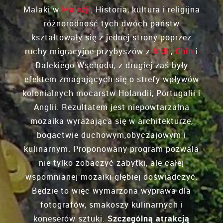
Malaki w
Malezji
. Historia, kultura i religijna
różnorodność tych dwóch państw
kształtowały się z jednej strony poprzez
ruchy migracyjne przybyszów z
Indii
,
Chin
i
Dalekiego Wschodu, z drugiej zaś były
efektem zmagających się o strefy wpływów
kolonialnych mocarstw Holandii, Portugalii i
Anglii. Rezultatem jest niepowtarzalna
mozaika wyrażająca się w architekturze,
bogactwie duchowym,obyczajowym
i
kulinarnym. Proponowany program pozwala
nie tylko zobaczyć zabytki, ale całej
wspomnianej mozaiki głębiej doświadczyć.
Będzie to więc wymarzona wyprawa dla
fotografów, smakoszy kulinarnych i
koneserów sztuki.
Szczególną atrakcją