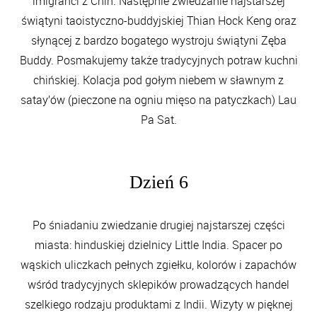
imigranci z Chin. Następnie zwiedzanie najstarszej
świątyni taoistyczno-buddyjskiej Thian Hock Keng oraz
słynącej z bardzo bogatego wystroju świątyni Zęba
Buddy. Posmakujemy także tradycyjnych potraw kuchni
chińskiej. Kolacja pod gołym niebem w sławnym z
satay’ów (pieczone na ogniu mięso na patyczkach) Lau
Pa Sat.
Dzień 6
Po śniadaniu zwiedzanie drugiej najstarszej części
miasta: hinduskiej dzielnicy Little India. Spacer po
wąskich uliczkach pełnych zgiełku, kolorów i zapachów
wśród tradycyjnych sklepików prowadzących handel
szelkiego rodzaju produktami z Indii. Wizyty w pięknej