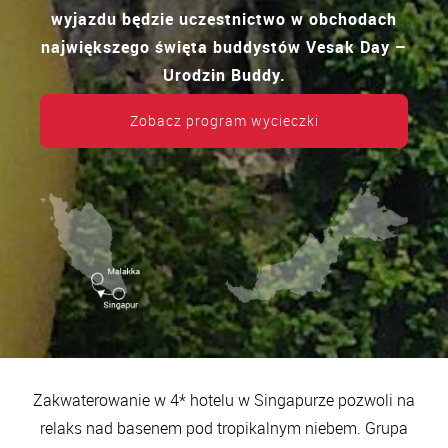
wyjazdu będzie uczestnictwo w obchodach
największego święta buddystów Vesak Day –
Urodzin Buddy.
Zobacz program wycieczki
Zakwaterowanie w 4* hotelu w Singapurze pozwoli na
relaks nad basenem pod tropikalnym niebem. Grupa