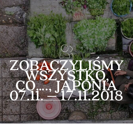
ZOBACZYLIŚMY
WSZYSTKO,
CO…., JAPONIA
07.11. – 17.11.2018