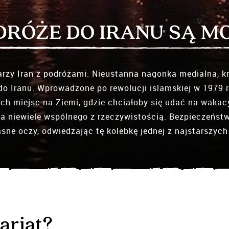
DRÓŻE DO IRANU SĄ M
arzy Iran z podróżami. Nieustanna nagonka medialna, kr
o Iranu. Wprowadzone po rewolucji islamskiej w 1979 r
nich miejsc na Ziemi, gdzie chciałoby się udać na wakac
ma niewiele wspólnego z rzeczywistością. Bezpieczeństwo
sne oczy, odwiedzając tę kolebkę jednej z najstarszych 
ariat?