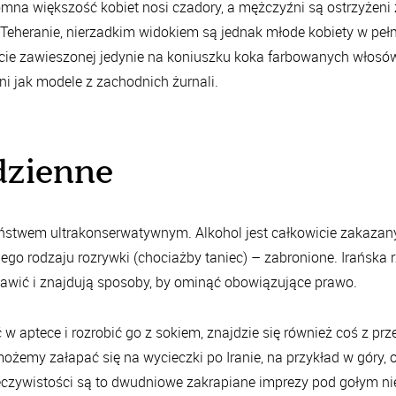
gromna większość kobiet nosi
czadory
, a mężczyźni są ostrzyżen
u, Teheranie, nierzadkim widokiem są jednak młode kobiety w pe
ie zawieszonej jedynie na koniuszku koka farbowanych włosów
i jak modele z zachodnich żurnali.
odzienne
t państwem ultrakonserwatywnym. Alkohol jest całkowicie zakazany
ego rodzaju rozrywki (chociażby taniec) – zabronione. Irańska r
abawić i znajdują sposoby, by ominąć obowiązujące prawo.
 w aptece i rozrobić go z sokiem, znajdzie się również coś z p
 możemy załapać się na
wycieczki po Iranie
, na przykład w góry
eczywistości są to dwudniowe zakrapiane imprezy pod gołym n