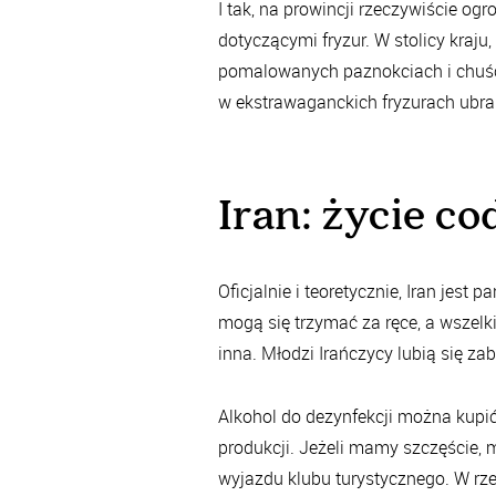
I tak, na prowincji rzeczywiście o
dotyczącymi fryzur. W stolicy kraj
pomalowanych paznokciach i chuśc
w ekstrawaganckich fryzurach ubran
Iran: życie c
Oficjalnie i teoretycznie, Iran jes
mogą się trzymać za ręce, a wszelki
inna. Młodzi Irańczycy lubią się z
Alkohol do dezynfekcji można kupić
produkcji. Jeżeli mamy szczęście,
wyjazdu klubu turystycznego. W rz