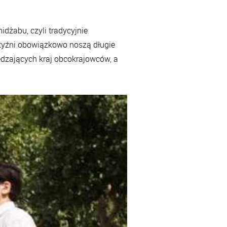
hidżabu
, czyli tradycyjnie
zyźni obowiązkowo noszą długie
edzających kraj obcokrajowców, a