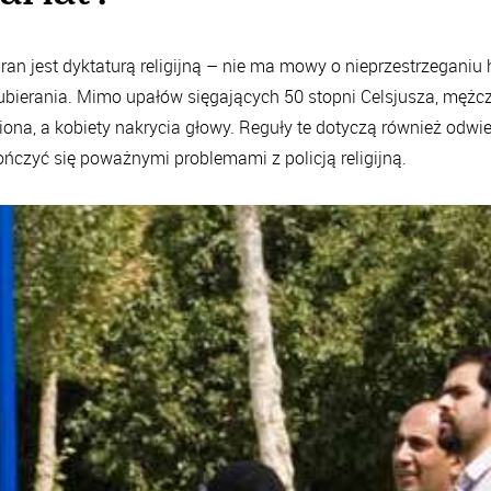
Iran jest dyktaturą religijną – nie ma mowy o nieprzestrzeganiu
bierania. Mimo upałów sięgających 50 stopni Celsjusza, mężc
iona, a kobiety nakrycia głowy. Reguły te dotyczą również odwi
ńczyć się poważnymi problemami z policją religijną.