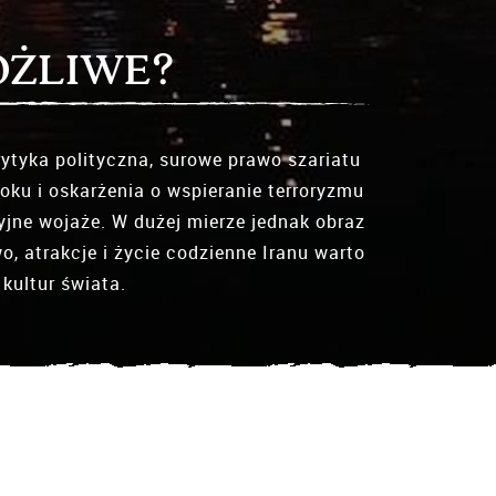
OŻLIWE?
ytyka polityczna, surowe prawo szariatu
oku i oskarżenia o wspieranie terroryzmu
yjne wojaże. W dużej mierze jednak obraz
, atrakcje i życie codzienne Iranu warto
kultur świata.